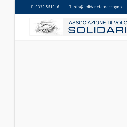
0332 561016
info@solidarietamaccagno.it