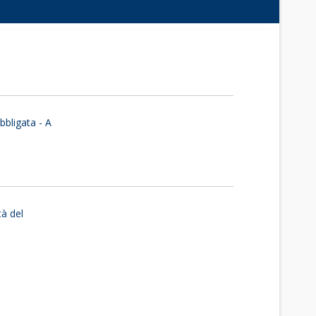
obbligata - A
tà del